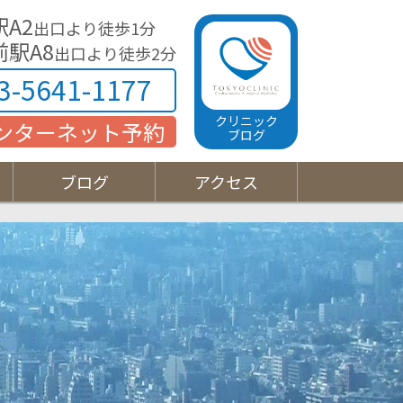
A2
出口より徒歩1分
ニック
駅A8
出口より徒歩2分
3-5641-1177
クリニック
ンターネット予約
ブログ
ブログ
アクセス