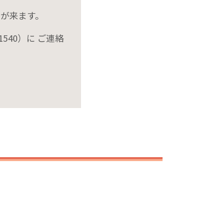
が来ます。
1540
）に ご連絡
。