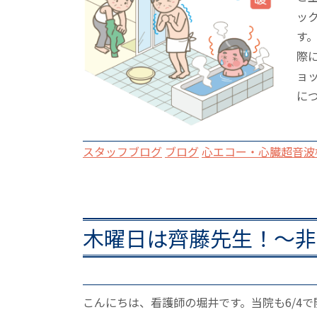
ッ
す
際
ョ
につ
スタッフブログ
ブログ
心エコー・心臓超音波
木曜日は齊藤先生！～非
こんにちは、看護師の堀井です。当院も6/4