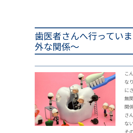
歯医者さんへ行っていま
外な関係～
こ
な
に
無
関
さ
な
その