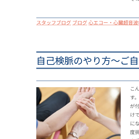
スタッフブログ
ブログ
心エコー・心臓超音波
自己検脈のやり方～ご自
こ
す
が
け
に
度