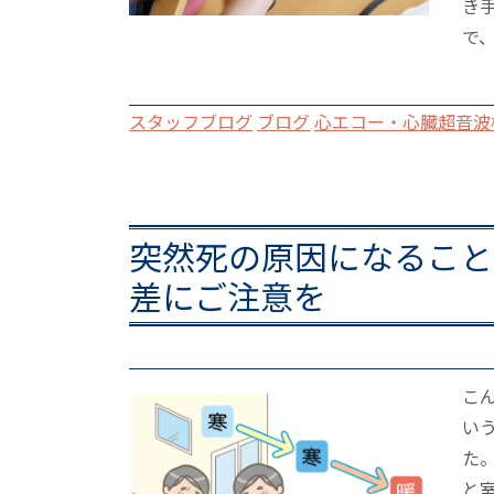
き
で、
スタッフブログ
ブログ
心エコー・心臓超音波
突然死の原因になること
差にご注意を
こ
い
た
と